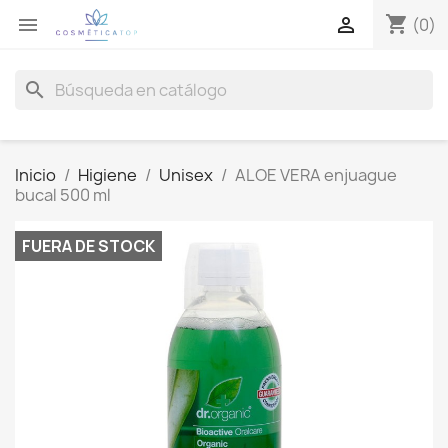
shopping_cart


(0)
search
Inicio
Higiene
Unisex
ALOE VERA enjuague
bucal 500 ml
FUERA DE STOCK