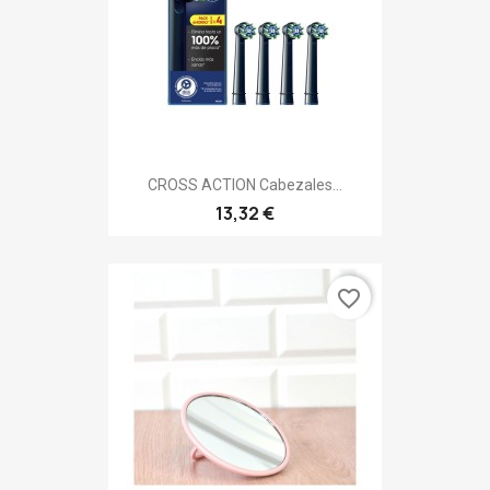
CROSS ACTION Cabezales...
13,32 €
favorite_border