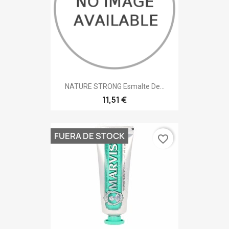
NATURE STRONG Esmalte De...
11,51 €
FUERA DE STOCK
favorite_border