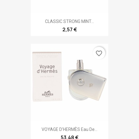
CLASSIC STRONG MINT...
2,57 €
favorite_border
VOYAGE D'HERMÈS Eau De...
53,48 €