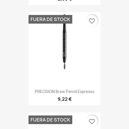
FUERA DE STOCK
favorite_border
PRECISION Brow Pencil Espresso
9,22 €
FUERA DE STOCK
favorite_border