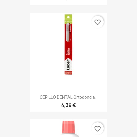
favorite_border
CEPILLO DENTAL Ortodoncia...
4,39 €
favorite_border