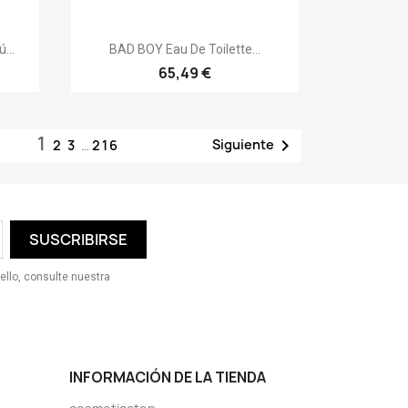
Vista rápida

...
BAD BOY Eau De Toilette...
65,49 €
1

Siguiente
2
3
…
216
ello, consulte nuestra
INFORMACIÓN DE LA TIENDA