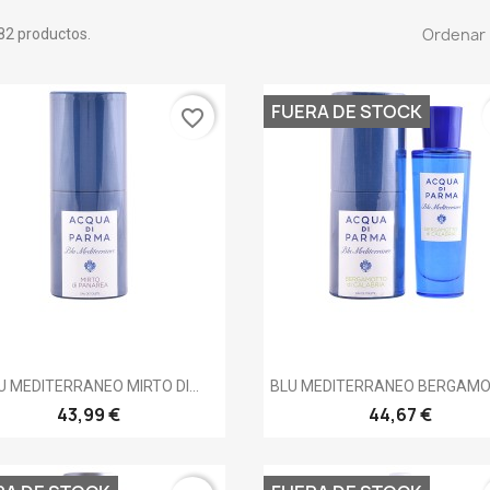
Ordenar 
82 productos.
FUERA DE STOCK
favorite_border
Vista rápida
Vista rápida


U MEDITERRANEO MIRTO DI...
BLU MEDITERRANEO BERGAMOT
43,99 €
44,67 €