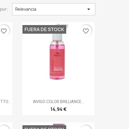

por:
Relevancia
FUERA DE STOCK
favorite_border
favorite_border
Vista rápida

TO...
INVIGO COLOR BRILLIANCE...
14,94 €