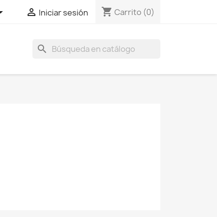
shopping_cart


Carrito
(0)
Iniciar sesión
search