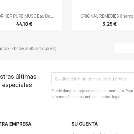
Vista rápida
Vista rápida


OR HER PURE MUSC Eau De...
ORIGINAL REMEDIES Champú
44,18 €
3,25 €
ndo 1-12 de 2582 artículo(s)
stras últimas
s especiales
Puede darse de baja en cualquier momento. Para 
información de contacto en el aviso legal.
TRA EMPRESA
SU CUENTA