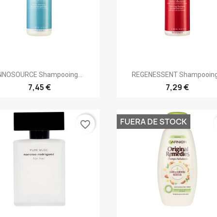
Vista rápida
Vista rápida


NNOSOURCE Shampooing...
REGENESSENT Shampooing.
7,45 €
7,29 €
FUERA DE STOCK
favorite_border