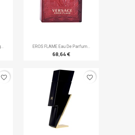
Vista rápida

..
EROS FLAME Eau De Parfum...
68,64 €
favorite_border
favorite_border