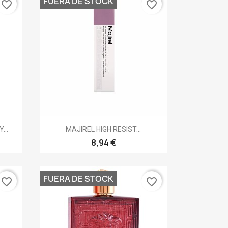
FUERA DE STOCK
favorite_border
favorite_border
Vista rápida

...
MAJIREL HIGH RESIST...
8,94 €
FUERA DE STOCK
favorite_border
favorite_border