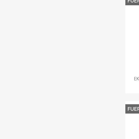
FUE
EK
FUE