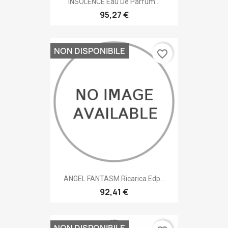
INSOLENCE Eau De Parfum...
95,27 €
NON DISPONIBILE
favorite_border
ANGEL FANTASM Ricarica Edp...
92,41 €