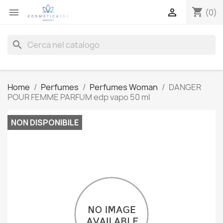
shopping_cart


(0)
search
Home
Perfumes
Perfumes Woman
DANGER
POUR FEMME PARFUM edp vapo 50 ml
NON DISPONIBILE