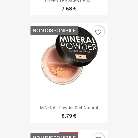
GREEN TEA SCENT Eau...
7,68 €
NON DISPONIBILE
favorite_border
MINERAL Powder 004-Natural
8,79 €
NON DISPONIBILE