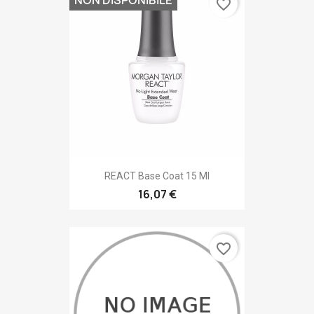
NON DISPONIBILE
favorite_border
REACT Base Coat 15 Ml
16,07 €
favorite_border