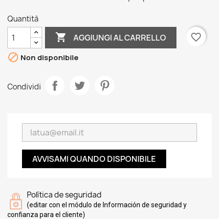
Quantità

favorite_border
AGGIUNGI AL CARRELLO

Non disponibile
Condividi
AVVISAMI QUANDO DISPONIBILE
Política de seguridad
(editar con el módulo de Información de seguridad y
confianza para el cliente)