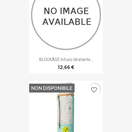
BLOCKÂGE Infuso Idratante...
12,66 €
NON DISPONIBILE
favorite_border