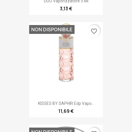
DUO Vaporizzatore 5 Ml
3,13 €
NON DISPONIBILE
favorite_border
KISSES BY SAPHIR Edp Vapo...
11,69 €