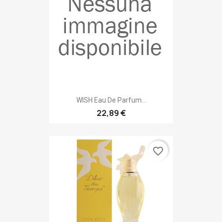
WISH Eau De Parfum...
22,89 €
favorite_border