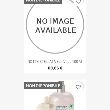
NON DISPONIBILE
favorite_border
NOTTE STELLATA Edp Vapo 100 Ml
80,66 €
NON DISPONIBILE
favorite_border