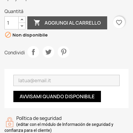
Quantità

favorite_border
AGGIUNGI AL CARRELLO

Non disponibile
Condividi
AVVISAMI QUANDO DISPONIBILE
Política de seguridad
(editar con el módulo de Información de seguridad y
confianza para el cliente)