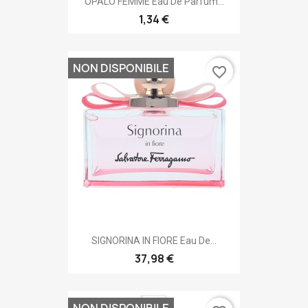
ÓPALO FEMME Eau De Parfum...
1,34 €
NON DISPONIBILE
favorite_border
SIGNORINA IN FIORE Eau De...
37,98 €
NON DISPONIBILE