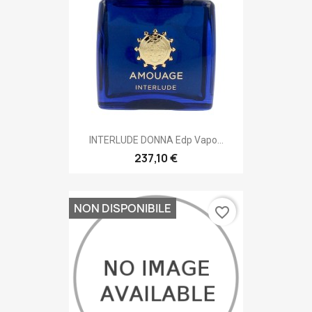
INTERLUDE DONNA Edp Vapo...
237,10 €
NON DISPONIBILE
favorite_border