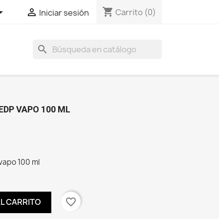
shopping_cart


Carrito
(0)
Iniciar sesión
search
EDP VAPO 100 ML
vapo 100 ml
favorite_border
AL CARRITO