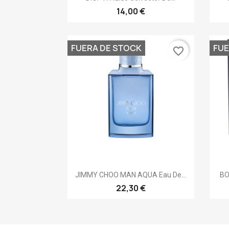
14,00 €
FUERA DE STOCK
FUE
favorite_border
Vista rápida

JIMMY CHOO MAN AQUA Eau De...
BO
22,30 €