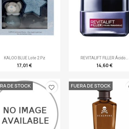
Vista rápida
Vista rápida


KALOO BLUE Lote 2 Pz
REVITALIFT FILLER Ácido...
17,01 €
14,60 €
RA DE STOCK
FUERA DE STOCK
favorite_border
fa