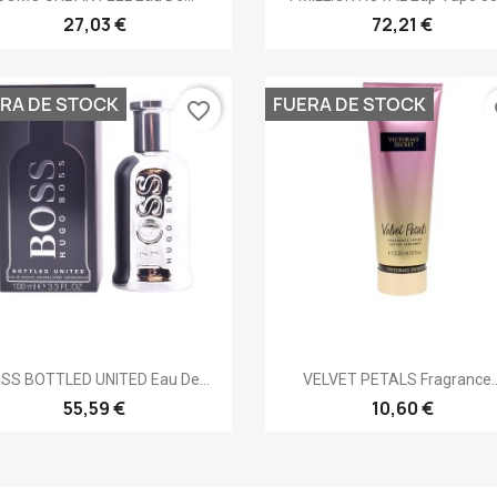
27,03 €
72,21 €
RA DE STOCK
FUERA DE STOCK
favorite_border
fa
Vista rápida
Vista rápida


SS BOTTLED UNITED Eau De...
VELVET PETALS Fragrance..
55,59 €
10,60 €