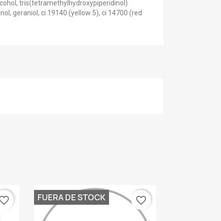
alcohol, tris(tetramethylhydroxypiperidinol)
enol, geraniol, ci 19140 (yellow 5), ci 14700 (red
FUERA DE STOCK
vorite_border
favorite_border