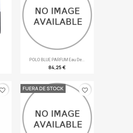
Vista rápida

POLO BLUE PARFUM Eau De...
84,25 €
FUERA DE STOCK
vorite_border
favorite_border