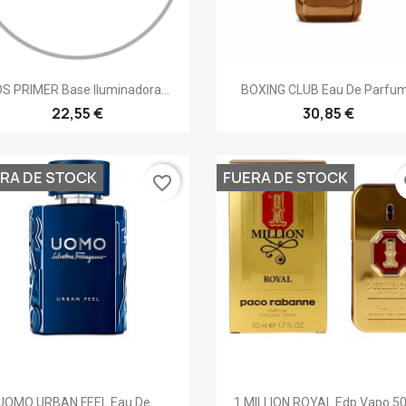
Vista rápida
Vista rápida


S PRIMER Base Iluminadora...
BOXING CLUB Eau De Parfum.
22,55 €
30,85 €
RA DE STOCK
FUERA DE STOCK
favorite_border
fa
Vista rápida
Vista rápida


UOMO URBAN FEEL Eau De...
1 MILLION ROYAL Edp Vapo 50