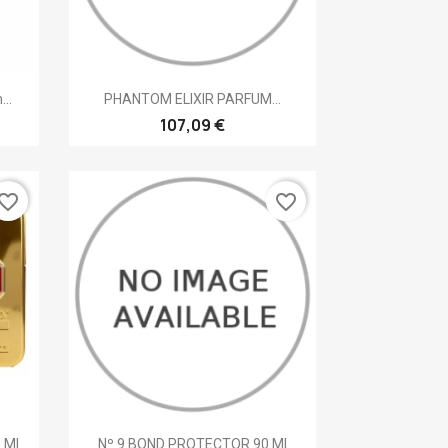
Vista rápida

..
PHANTOM ELIXIR PARFUM...
107,09 €
vorite_border
favorite_border
Vista rápida

 Ml
Nº 9 BOND PROTECTOR 90 Ml