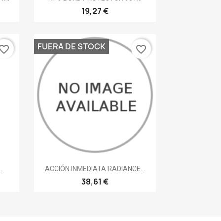
19,27 €
FUERA DE STOCK
vorite_border
favorite_border
Vista rápida

.
ACCIÓN INMEDIATA RADIANCE...
38,61 €