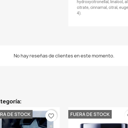
hydroxycitronellal, linalool, 
citrate, cinnamal, citral, eug
4).
No hay reseñas de clientes en este momento.
tegoría:
RA DE STOCK
FUERA DE STOCK
favorite_border
fa