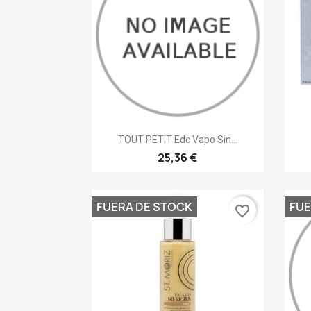
Vista rápida

TOUT PETIT Edc Vapo Sin...
25,36 €
FUERA DE STOCK
FUE
favorite_border