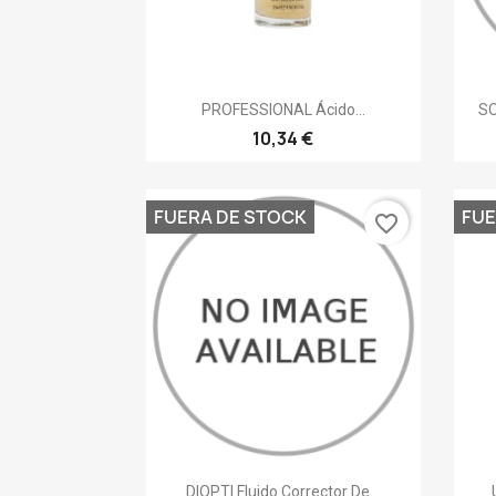
Vista rápida

PROFESSIONAL Ácido...
SO
10,34 €
FUERA DE STOCK
FUE
favorite_border
Vista rápida

DIOPTI Fluido Corrector De...