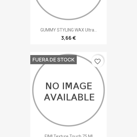
GUMMY STYLING WAX Ultra...
3,66 €
FUERA DE STOCK
favorite_border
EIMI Texture Touch 75 Ml