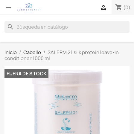
shopping_cart


(0)
search
Inicio
Cabello
SALERM 21 silk protein leave-in
conditioner 1000 ml
FUERA DE STOCK