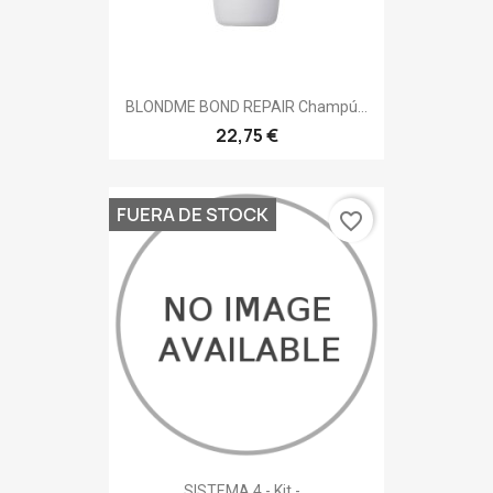
BLONDME BOND REPAIR Champú...
22,75 €
FUERA DE STOCK
favorite_border
SISTEMA 4 - Kit -...