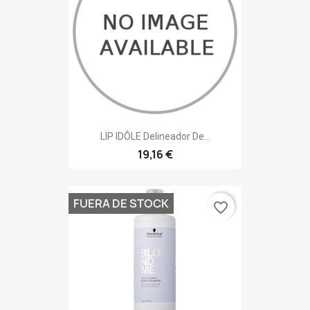
LIP IDÔLE Delineador De...
19,16 €
FUERA DE STOCK
favorite_border