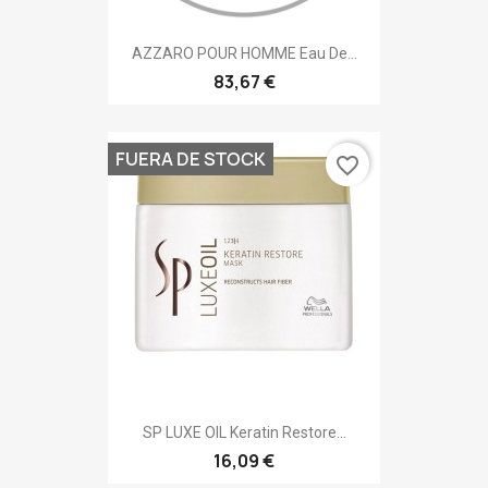
AZZARO POUR HOMME Eau De...
83,67 €
FUERA DE STOCK
favorite_border
SP LUXE OIL Keratin Restore...
16,09 €