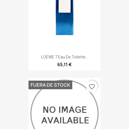
LOEWE 7 Eau De Toilette...
65,11 €
FUERA DE STOCK
favorite_border