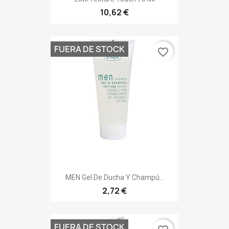
10,62 €
FUERA DE STOCK
favorite_border
MEN Gel De Ducha Y Champú...
2,72 €
FUERA DE STOCK