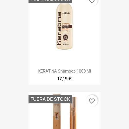
favorite_border
KERATINA Shampoo 1000 Ml
17,19 €
FUERA DE STOCK
favorite_border