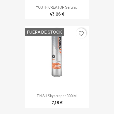
YOUTH CREATOR Sérum...
43,26 €
FUERA DE STOCK
favorite_border
FINISH Skyscraper 300 Ml
7,18 €