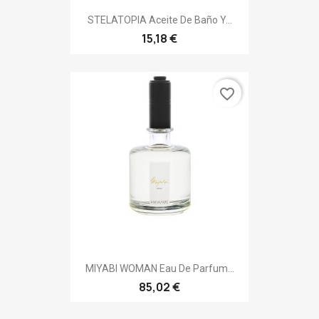
STELATOPIA Aceite De Baño Y...
15,18 €
favorite_border
MIYABI WOMAN Eau De Parfum...
85,02 €