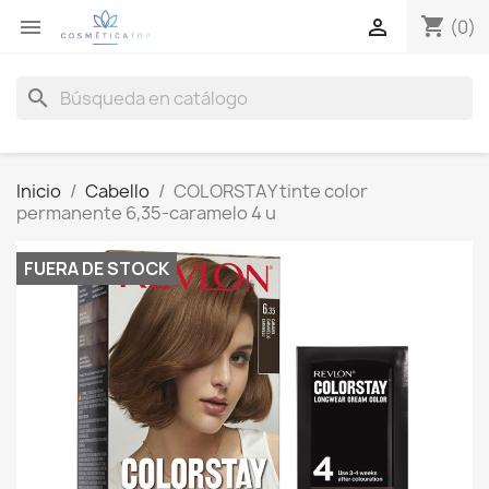
shopping_cart


(0)
search
Inicio
Cabello
COLORSTAY tinte color
permanente 6,35-caramelo 4 u
FUERA DE STOCK