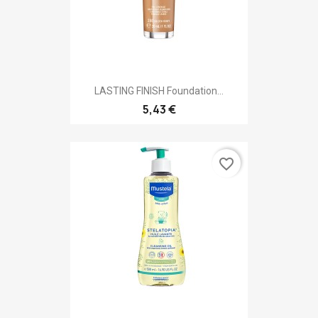
LASTING FINISH Foundation...
5,43 €
favorite_border