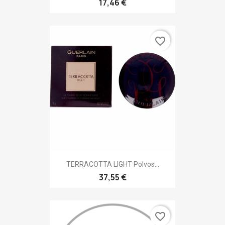
17,46 €
favorite_border
TERRACOTTA LIGHT Polvos...
37,55 €
favorite_border