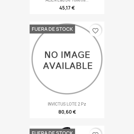
45,17 €
FUERA DE STOCK
favorite_border
INVICTUS LOTE 2 Pz
80,60 €
FUERA DE STOCK