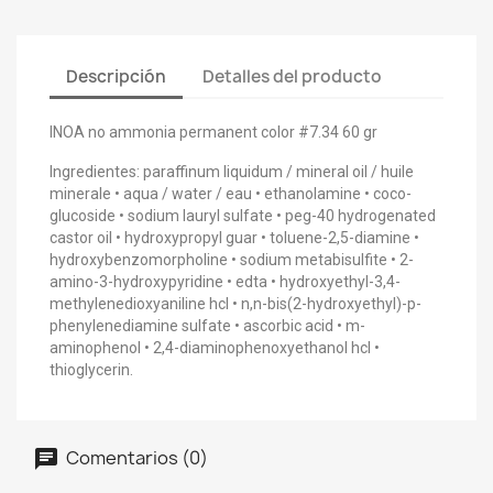
Descripción
Detalles del producto
INOA no ammonia permanent color #7.34 60 gr
Ingredientes: paraffinum liquidum / mineral oil / huile
minerale • aqua / water / eau • ethanolamine • coco-
glucoside • sodium lauryl sulfate • peg-40 hydrogenated
castor oil • hydroxypropyl guar • toluene-2,5-diamine •
hydroxybenzomorpholine • sodium metabisulfite • 2-
amino-3-hydroxypyridine • edta • hydroxyethyl-3,4-
methylenedioxyaniline hcl • n,n-bis(2-hydroxyethyl)-p-
phenylenediamine sulfate • ascorbic acid • m-
aminophenol • 2,4-diaminophenoxyethanol hcl •
thioglycerin.
Comentarios (0)