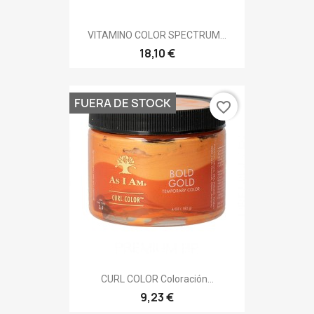
VITAMINO COLOR SPECTRUM...
18,10 €
FUERA DE STOCK
favorite_border
CURL COLOR Coloración...
9,23 €