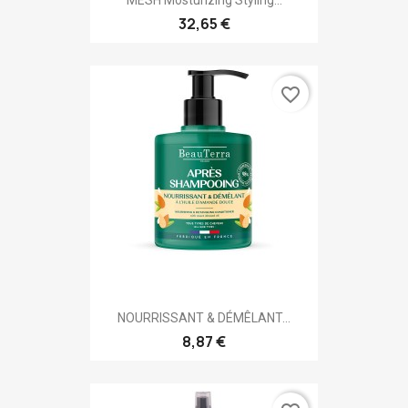
MESH Mosturizing Styling...
32,65 €
favorite_border
NOURRISSANT & DÉMÊLANT...
8,87 €