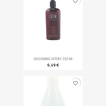
favorite_border
GROOMING SPRAY 250 Ml
6,49 €
favorite_border