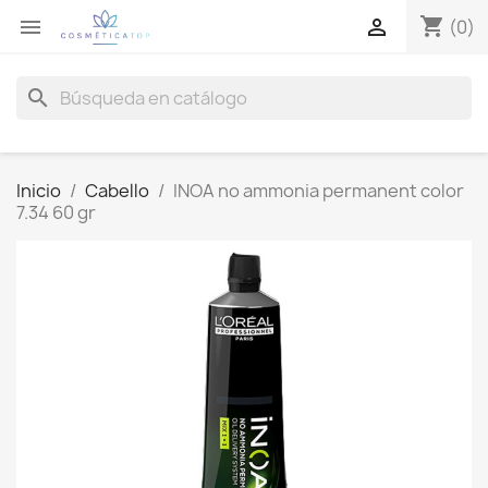
shopping_cart


(0)
search
Inicio
Cabello
INOA no ammonia permanent color
7.34 60 gr