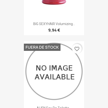
BIG SEXYHAIR Volumizing...
9,94 €
FUERA DE STOCK
favorite_border
ALIEN Eau De Toilette...