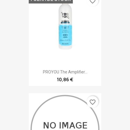
favorite_border
PROYOU The Amplifier...
10,86 €
favorite_border